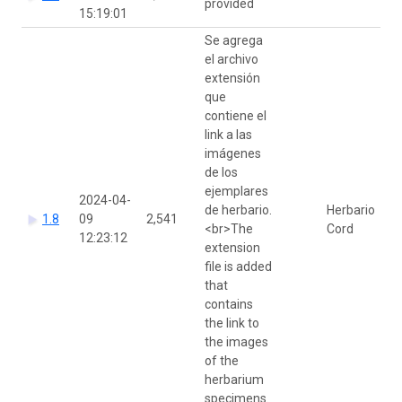
provided
15:19:01
Se agrega
el archivo
extensión
que
contiene el
link a las
imágenes
de los
ejemplares
2024-04-
de herbario.
Herbario
1.8
09
2,541
<br>The
Cord
12:23:12
extension
file is added
that
contains
the link to
the images
of the
herbarium
specimens.