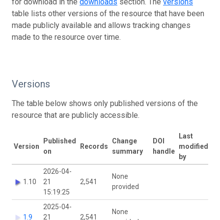
for download in the
downloads
section. The
versions
table lists other versions of the resource that have been
made publicly available and allows tracking changes
made to the resource over time.
Versions
The table below shows only published versions of the
resource that are publicly accessible.
Last
Published
Change
DOI
Version
Records
modified
on
summary
handle
by
2026-04-
None
1.10
21
2,541
provided
15:19:25
2025-04-
None
1.9
21
2,541