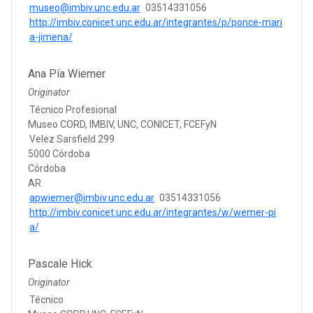
museo@imbiv.unc.edu.ar
03514331056
http://imbiv.conicet.unc.edu.ar/integrantes/p/ponce-mari
a-jimena/
Ana Pía Wiemer
Originator
Técnico Profesional
Museo CORD, IMBIV, UNC, CONICET, FCEFyN
Velez Sarsfield 299
5000 Córdoba
Córdoba
AR
apwiemer@imbiv.unc.edu.ar
03514331056
http://imbiv.conicet.unc.edu.ar/integrantes/w/wemer-pi
a/
Pascale Hick
Originator
Técnico