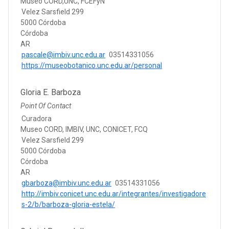
Museo CORD,UNC, FCEFyN
Velez Sarsfield 299
5000 Córdoba
Córdoba
AR
pascale@imbiv.unc.edu.ar
03514331056
https://museobotanico.unc.edu.ar/personal
Gloria E. Barboza
Point Of Contact
Curadora
Museo CORD, IMBIV, UNC, CONICET, FCQ
Velez Sarsfield 299
5000 Córdoba
Córdoba
AR
gbarboza@imbiv.unc.edu.ar
03514331056
http://imbiv.conicet.unc.edu.ar/integrantes/investigadore
s-2/b/barboza-gloria-estela/