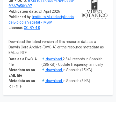
GBIF UUID:
6735107a-7cc6-47b9-b66a-
ff667a50f497
Publication date:
21 April 2026
Published by:
Instituto Multidisciplinario
de Biología Vegetal - IMBIV
License:
CC-BY 4.0
Download the latest version of this resource data as a
Darwin Core Archive (DwC-A) or the resource metadata as
EML or RTF:
Data as a DwC-A
download
2,541 records in Spanish
file
(286 KB) - Update frequency: annually
Metadata as an
download
in Spanish (15 KB)
EML file
Metadata as an
download
in Spanish (8 KB)
RTF file