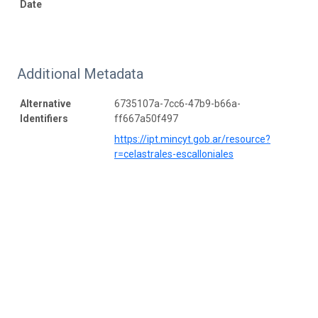
Date
Additional Metadata
Alternative
6735107a-7cc6-47b9-b66a-
Identifiers
ff667a50f497
https://ipt.mincyt.gob.ar/resource?
r=celastrales-escalloniales