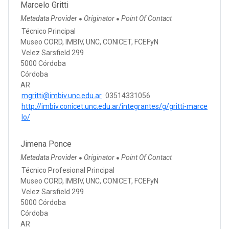
Marcelo Gritti
Metadata Provider
Originator
Point Of Contact
●
●
Técnico Principal
Museo CORD, IMBIV, UNC, CONICET, FCEFyN
Velez Sarsfield 299
5000 Córdoba
Córdoba
AR
mgritti@imbiv.unc.edu.ar
03514331056
http://imbiv.conicet.unc.edu.ar/integrantes/g/gritti-marce
lo/
Jimena Ponce
Metadata Provider
Originator
Point Of Contact
●
●
Técnico Profesional Principal
Museo CORD, IMBIV, UNC, CONICET, FCEFyN
Velez Sarsfield 299
5000 Córdoba
Córdoba
AR