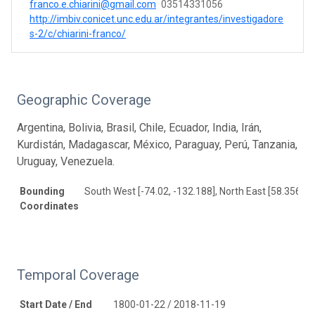
franco.e.chiarini@gmail.com
03514331056
http://imbiv.conicet.unc.edu.ar/integrantes/investigadore
s-2/c/chiarini-franco/
Geographic Coverage
Argentina, Bolivia, Brasil, Chile, Ecuador, India, Irán,
Kurdistán, Madagascar, México, Paraguay, Perú, Tanzania,
Uruguay, Venezuela.
Bounding
South West [-74.02, -132.188], North East [58.356, 9
Coordinates
Temporal Coverage
Start Date / End
1800-01-22 / 2018-11-19