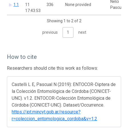
Nelci
1.1
11
336
None provided
Pascual
17:43:53
Showing 1 to 2 of 2
previous
1
next
How to cite
Researchers should cite this work as follows:
Castelli L E, Pascual N (2019): ENTOCOR-Diptera de
la Colección Entomológica de Córdoba (CONICET-
UNC). v1.2. ENTOCOR-Colección Entomológica de
Córdoba (CONICET-UNC). Dataset/Occurrence.
https://ipt.mincyt.gob.ar/resource?
r=coleccion_entomologica_cordoba&v=1.2