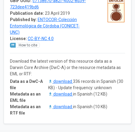
GBIF UUID:
c7138670-a82f-4002-8d39-
723dee419bd6
Publication date:
23 April 2019
Published by:
ENTOCOR-Colección
Entomológica de Córdoba (CONICET-
UNC)
License:
CC-BY-NC 4.0
How to cite
Download the latest version of this resource data as a
Darwin Core Archive (DwC-A) or the resource metadata as
EML or RTF:
Data as a DwC-A
download
336 records in Spanish (30
file
KB) - Update frequency: unknown
Metadata as an
download
in Spanish (12 KB)
EML file
Metadata as an
download
in Spanish (10 KB)
RTF file