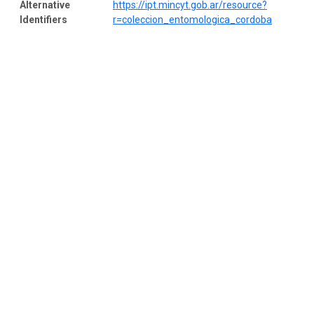
Alternative
https://ipt.mincyt.gob.ar/resource?
Identifiers
r=coleccion_entomologica_cordoba