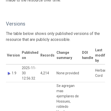
made to the resource over time.
Versions
The table below shows only published versions of the
resource that are publicly accessible.
Last
Published
Change
DOI
Version
Records
modified
on
summary
handle
by
2025-11-
Herbario
1.9
30
4,214
None provided
Cord
12:56:32
Se agregan
mas
ejemplares de
Hossues,
robledo