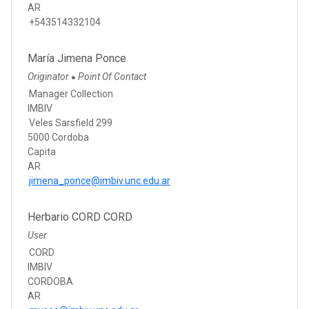
AR
+543514332104
María Jimena Ponce
Originator
Point Of Contact
●
Manager Collection
IMBIV
Veles Sarsfield 299
5000 Cordoba
Capita
AR
jimena_ponce@imbiv.unc.edu.ar
Herbario CORD CORD
User
CORD
IMBIV
CORDOBA
AR