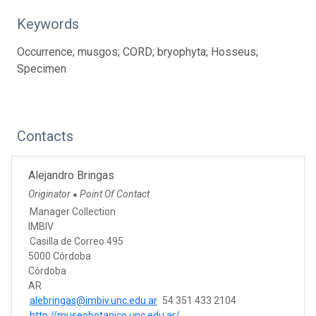
Keywords
Occurrence; musgos; CORD; bryophyta; Hosseus;
Specimen
Contacts
Alejandro Bringas
Originator
Point Of Contact
●
Manager Collection
IMBIV
Casilla de Correo 495
5000 Córdoba
Córdoba
AR
alebringas@imbiv.unc.edu.ar
54 351 433 2104
http://museobotanico.unc.edu.ar/