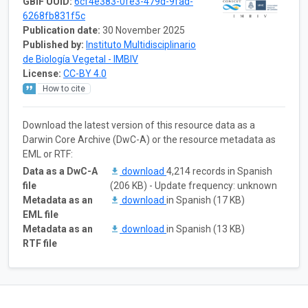
GBIF UUID:
6cf4e383-0fe3-479d-9fad-
6268fb831f5c
Publication date:
30 November 2025
Published by:
Instituto Multidisciplinario
de Biología Vegetal - IMBIV
License:
CC-BY 4.0
How to cite
Download the latest version of this resource data as a
Darwin Core Archive (DwC-A) or the resource metadata as
EML or RTF:
Data as a DwC-A
download
4,214 records in Spanish
file
(206 KB) - Update frequency: unknown
Metadata as an
download
in Spanish (17 KB)
EML file
Metadata as an
download
in Spanish (13 KB)
RTF file