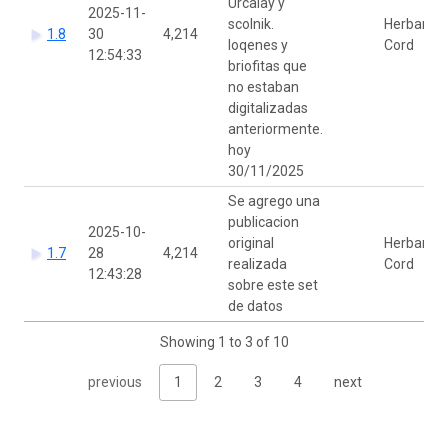
Urcalay y
2025-11-
scolnik.
Herbario
1.8
30
4,214
loqenes y
Cord
12:54:33
briofitas que
no estaban
digitalizadas
anteriormente.
hoy
30/11/2025
Se agrego una
publicacion
2025-10-
original
Herbario
1.7
28
4,214
realizada
Cord
12:43:28
sobre este set
de datos
Showing 1 to 3 of 10
previous
1
2
3
4
next