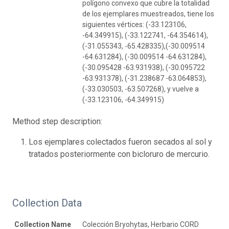
polígono convexo que cubre la totalidad
de los ejemplares muestreados, tiene los
siguientes vértices: (-33.123106,
-64.349915), (-33.122741, -64.354614),
(-31.055343, -65.428335),(-30.009514
-64.631284), (-30.009514 -64.631284),
(-30.095428 -63.931938), (-30.095722
-63.931378), (-31.238687 -63.064853),
(-33.030503, -63.507268), y vuelve a
(-33.123106, -64.349915)
Method step description:
Los ejemplares colectados fueron secados al sol y
tratados posteriormente con bicloruro de mercurio.
Collection Data
Collection Name
Colección Bryohytas, Herbario CORD