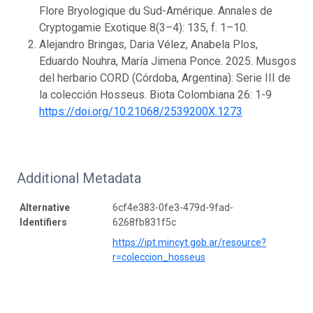
Flore Bryologique du Sud-Amérique. Annales de
Cryptogamie Exotique 8(3–4): 135, f. 1–10.
Alejandro Bringas, Daria Vélez, Anabela Plos,
Eduardo Nouhra, María Jimena Ponce. 2025. Musgos
del herbario CORD (Córdoba, Argentina): Serie III de
la colección Hosseus. Biota Colombiana 26: 1-9
https://doi.org/10.21068/2539200X.1273
Additional Metadata
Alternative
6cf4e383-0fe3-479d-9fad-
Identifiers
6268fb831f5c
https://ipt.mincyt.gob.ar/resource?
r=coleccion_hosseus