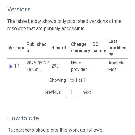
Versions
The table below shows only published versions of the
resource that are publicly accessible.
Last
Published
Change
DOI
Version
Records
modified
on
summary
handle
by
2025-05-27
None
Anabela
1.1
293
18:08:15
provided
Plos
Showing 1 to 1 of 1
previous
1
next
How to cite
Researchers should cite this work as follows: