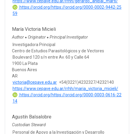
https://www.cepave.edu.ar/rrhh/gerardo_anibal_marti/
https://orcid.org/https://orcid.org/0000-0002-9442-25
59
María Victoria Micieli
Author
Originator
Principal Investigator
●
●
Investigadora Principal
Centro de Estudios Parasitológicos y de Vectores
Boulevard 120 s/n entre Av. 60 y Calle 64
1900 La Plata
Buenos Aires
AR
victoria@cepave.edu.ar
+54(0221)4232327/4232140
https://www.cepave.edu.ar/rrhh/maria_victoria_micieli/
https://orcid.org/https://orcid.org/0000-0003-0616-22
14
Agustín Balsalobre
Custodian Steward
Personal de Apoyo a la Investigación y Desarrollo