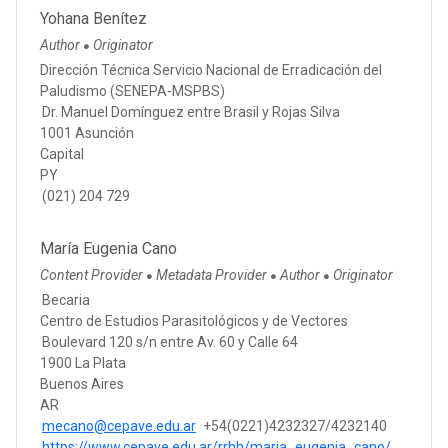
Yohana Benítez
Author
Originator
●
Dirección Técnica Servicio Nacional de Erradicación del
Paludismo (SENEPA-MSPBS)
Dr. Manuel Domínguez entre Brasil y Rojas Silva
1001 Asunción
Capital
PY
(021) 204 729
María Eugenia Cano
Content Provider
Metadata Provider
Author
Originator
●
●
●
Becaria
Centro de Estudios Parasitológicos y de Vectores
Boulevard 120 s/n entre Av. 60 y Calle 64
1900 La Plata
Buenos Aires
AR
mecano@cepave.edu.ar
+54(0221)4232327/4232140
https://www.cepave.edu.ar/rrhh/maria_eugenia_cano/