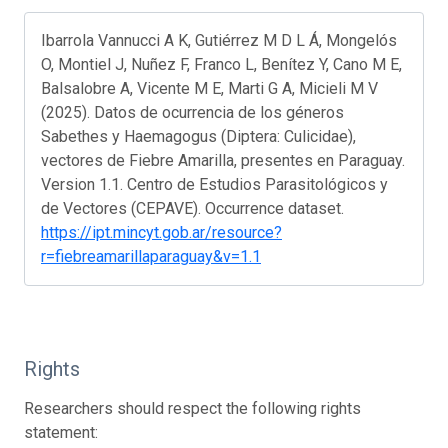
Ibarrola Vannucci A K, Gutiérrez M D L Á, Mongelós
O, Montiel J, Nuñez F, Franco L, Benítez Y, Cano M E,
Balsalobre A, Vicente M E, Marti G A, Micieli M V
(2025). Datos de ocurrencia de los géneros
Sabethes y Haemagogus (Diptera: Culicidae),
vectores de Fiebre Amarilla, presentes en Paraguay.
Version 1.1. Centro de Estudios Parasitológicos y
de Vectores (CEPAVE). Occurrence dataset.
https://ipt.mincyt.gob.ar/resource?
r=fiebreamarillaparaguay&v=1.1
Rights
Researchers should respect the following rights
statement: