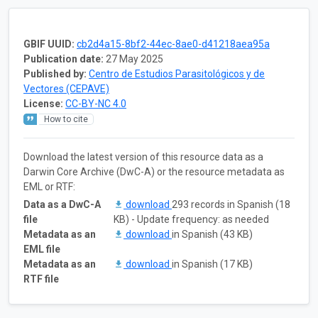
GBIF UUID:
cb2d4a15-8bf2-44ec-8ae0-d41218aea95a
Publication date:
27 May 2025
Published by:
Centro de Estudios Parasitológicos y de
Vectores (CEPAVE)
License:
CC-BY-NC 4.0
How to cite
Download the latest version of this resource data as a
Darwin Core Archive (DwC-A) or the resource metadata as
EML or RTF:
Data as a DwC-A
download
293 records in Spanish (18
file
KB) - Update frequency: as needed
Metadata as an
download
in Spanish (43 KB)
EML file
Metadata as an
download
in Spanish (17 KB)
RTF file