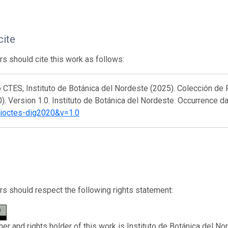
cite
s should cite this work as follows:
 CTES, Instituto de Botánica del Nordeste (2025). Colección de
. Version 1.0. Instituto de Botánica del Nordeste. Occurrence d
rioctes-dig2020&v=1.0
s should respect the following rights statement:
her and rights holder of this work is Instituto de Botánica del N