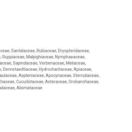
ceae, Santalaceae, Rubiaceae, Dryopteridaceae,
e, Ruppiaceae, Malpighiaceae, Nymphaeaceae,
maceae, Sapindaceae, Verbenaceae, Meliaceae,
, Dennstaedtiaceae, Hydrocharitaceae, Apiaceae,
caulaceae, Aspleniaceae, Apocynaceae, Sterculiaceae,
thaceae, Cucurbitaceae, Asteraceae, Orobanchaceae,
jadaceae, Alismataceae