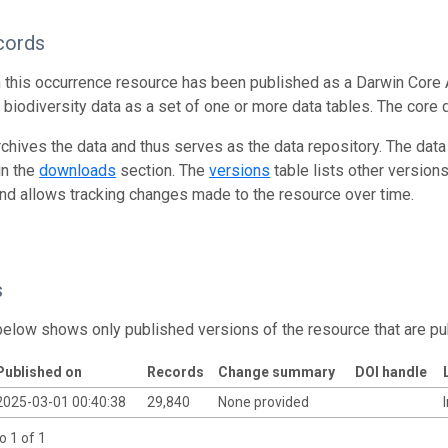
cords
n this occurrence resource has been published as a Darwin Core 
g biodiversity data as a set of one or more data tables. The core 
rchives the data and thus serves as the data repository. The data
in the
downloads
section. The
versions
table lists other version
and allows tracking changes made to the resource over time.
s
below shows only published versions of the resource that are pu
Published on
Records
Change summary
DOI handle
2025-03-01 00:40:38
29,840
None provided
o 1 of 1