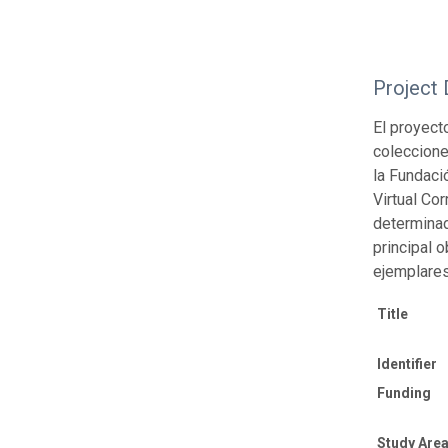
Project 
El proyect
coleccione
la Fundaci
Virtual Co
determinad
principal o
ejemplares 
Title
Identifier
Funding
Study Area