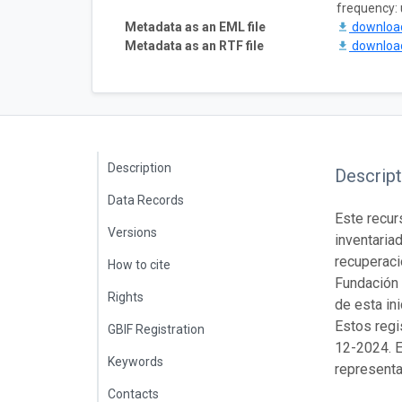
frequency:
Metadata as an EML file
downlo
Metadata as an RTF file
downlo
Description
Descript
Data Records
Este recur
Versions
inventaria
recuperaci
How to cite
Fundación 
Rights
de esta ini
Estos regi
GBIF Registration
12-2024. E
Keywords
representa
Contacts