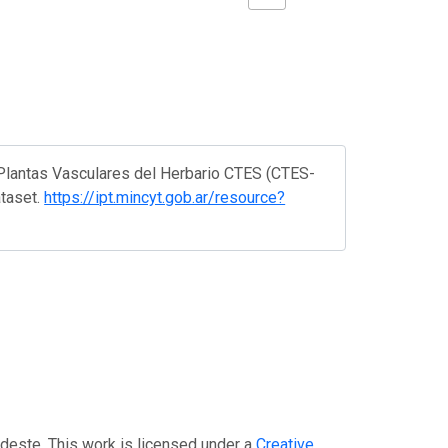
 Plantas Vasculares del Herbario CTES (CTES-
ataset.
https://ipt.mincyt.gob.ar/resource?
ordeste. This work is licensed under a
Creative