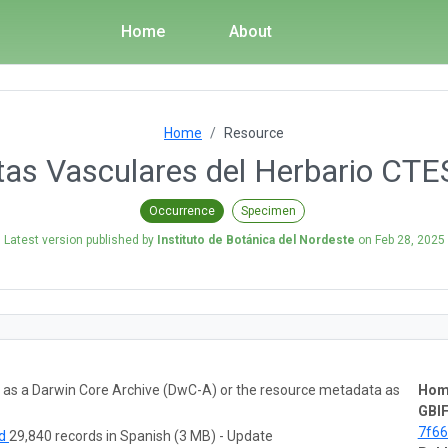
Home
About
Home
Resource
ntas Vasculares del Herbario CT
Occurrence
Specimen
Latest version published by
Instituto de Botánica del Nordeste
on
Feb 28, 2025
ta as a Darwin Core Archive (DwC-A) or the resource metadata as
Hom
GBIF
7f6
ad
29,840 records in Spanish (3 MB) - Update