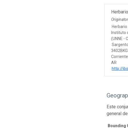
Herbari
Originato
Herbario
Instituto
(UNNE - 
Sargento
3402BKG 
Corrient
AR
http://i
Geograp
Este conju
general de
Bounding 