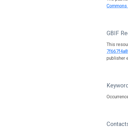
Commons A
GBIF Reg
This resou
7f667f4a
publisher
Keywor
Occurrenc
Contact