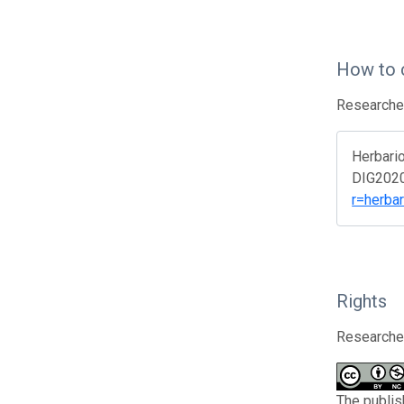
How to 
Researcher
Herbario
DIG2020)
r=herba
Rights
Researcher
The publis