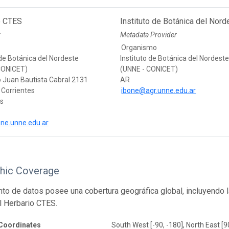
o CTES
Instituto de Botánica del Nord
r
Metadata Provider
Organismo
 de Botánica del Nordeste
Instituto de Botánica del Nordest
CONICET)
(UNNE - CONICET)
 Juan Bautista Cabral 2131
AR
Corrientes
ibone@agr.unne.edu.ar
es
bone.unne.edu.ar
hic Coverage
nto de datos posee una cobertura geográfica global, incluyendo l
l Herbario CTES.
Coordinates
South West [-90, -180], North East [9