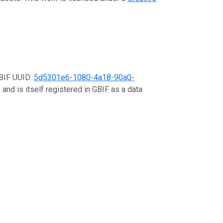
GBIF UUID:
5d5301e6-1080-4a18-90a0-
and is itself registered in GBIF as a data