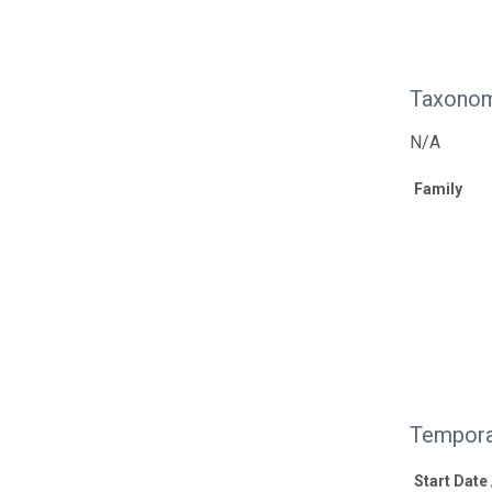
Taxonom
N/A
Family
Tempora
Start Date