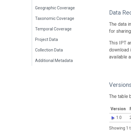
Geographic Coverage
Data Re
Taxonomic Coverage
The data i
Temporal Coverage
for sharin
Project Data
This IPT a
download 
Collection Data
available 
Additional Metadata
Version
The table 
Version
1.0
Showing 1 t