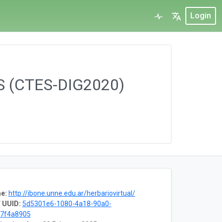
Login
ES (CTES-DIG2020)
e:
http://ibone.unne.edu.ar/herbariovirtual/
 UUID:
5d5301e6-1080-4a18-90a0-
67f4a8905