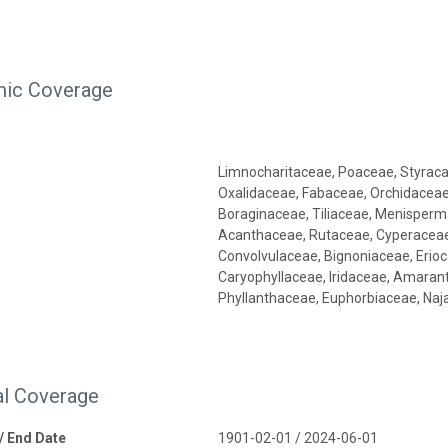
ic Coverage
Limnocharitaceae, Poaceae, Styraca
Oxalidaceae, Fabaceae, Orchidacea
Boraginaceae, Tiliaceae, Menisper
Acanthaceae, Rutaceae, Cyperaceae
Convolvulaceae, Bignoniaceae, Erio
Caryophyllaceae, Iridaceae, Amaran
Phyllanthaceae, Euphorbiaceae, Na
l Coverage
 / End Date
1901-02-01 / 2024-06-01