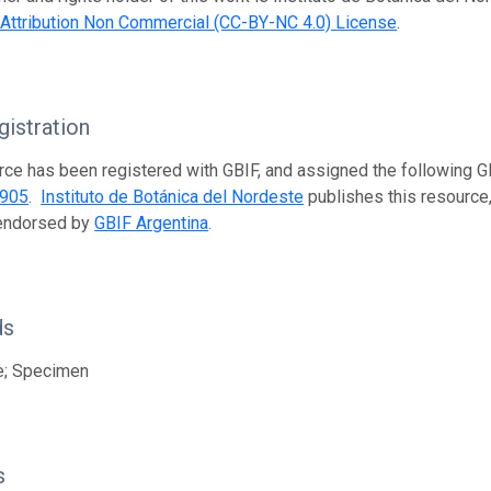
ttribution Non Commercial (CC-BY-NC 4.0) License
.
istration
rce has been registered with GBIF, and assigned the following 
8905
.
Instituto de Botánica del Nordeste
publishes this resource, 
 endorsed by
GBIF Argentina
.
ds
e; Specimen
s