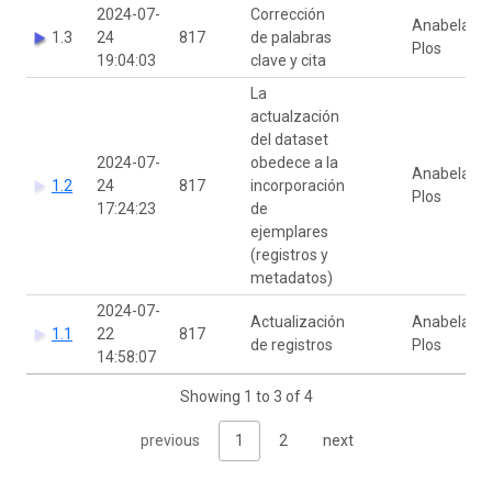
2024-07-
Corrección
Anabela
1.3
24
817
de palabras
Plos
19:04:03
clave y cita
La
actualzación
del dataset
2024-07-
obedece a la
Anabela
1.2
24
817
incorporación
Plos
17:24:23
de
ejemplares
(registros y
metadatos)
2024-07-
Actualización
Anabela
1.1
22
817
de registros
Plos
14:58:07
Showing 1 to 3 of 4
previous
1
2
next