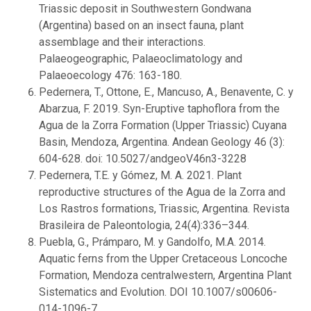
Triassic deposit in Southwestern Gondwana
(Argentina) based on an insect fauna, plant
assemblage and their interactions.
Palaeogeographic, Palaeoclimatology and
Palaeoecology 476: 163-180.
Pedernera, T., Ottone, E., Mancuso, A., Benavente, C. y
Abarzua, F. 2019. Syn-Eruptive taphoflora from the
Agua de la Zorra Formation (Upper Triassic) Cuyana
Basin, Mendoza, Argentina. Andean Geology 46 (3):
604-628. doi: 10.5027/andgeoV46n3-3228
Pedernera, T.E. y Gómez, M. A. 2021. Plant
reproductive structures of the Agua de la Zorra and
Los Rastros formations, Triassic, Argentina. Revista
Brasileira de Paleontologia, 24(4):336–344.
Puebla, G., Prámparo, M. y Gandolfo, M.A. 2014.
Aquatic ferns from the Upper Cretaceous Loncoche
Formation, Mendoza centralwestern, Argentina Plant
Sistematics and Evolution. DOI 10.1007/s00606-
014-1096-7.