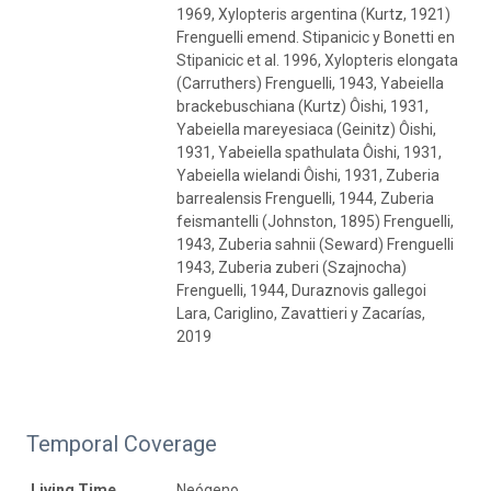
1969, Xylopteris argentina (Kurtz, 1921)
Frenguelli emend. Stipanicic y Bonetti en
Stipanicic et al. 1996, Xylopteris elongata
(Carruthers) Frenguelli, 1943, Yabeiella
brackebuschiana (Kurtz) Ôishi, 1931,
Yabeiella mareyesiaca (Geinitz) Ôishi,
1931, Yabeiella spathulata Ôishi, 1931,
Yabeiella wielandi Ôishi, 1931, Zuberia
barrealensis Frenguelli, 1944, Zuberia
feismantelli (Johnston, 1895) Frenguelli,
1943, Zuberia sahnii (Seward) Frenguelli
1943, Zuberia zuberi (Szajnocha)
Frenguelli, 1944, Duraznovis gallegoi
Lara, Cariglino, Zavattieri y Zacarías,
2019
Temporal Coverage
Living Time
Neógeno