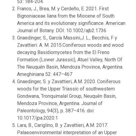
53: 184-204.
Franco, J., Brea, M. y Cerdeño, E. 2021. First
Bignoniaceae liana from the Miocene of South
America and its evolutionary significance. American
Journal of Botany. DOI: 10.1002/ajb2.1736
Gnaedinger, S., García Massini,J. L., Becchis, F y
Zavattieri. A. M. 2015.Coniferous woods and wood
decaying Basidiomycetes from the El Freno
Formation (Lower Jurassic), Atuel Valley, North Of
The Neuquén Basin, Mendoza Province, Argentina.
Ameghiniana 52: 447–467
Gnaedinger, S. y Zavattieri, A.M. 2020. Coniferous
woods for the Upper Triassic of southwestern
Gondwana, Tronquimalal Group, Neuquén Basin,
Mendoza Province, Argentina. Journal of
Paleontology, 94(3), p. 387–416. doi:
10.1017/jpa.2020.1
Lara, B., Cariglino, B. y Zavattieri, A.M. 2017.
Palaeoenvironmental interpretation of an Upper