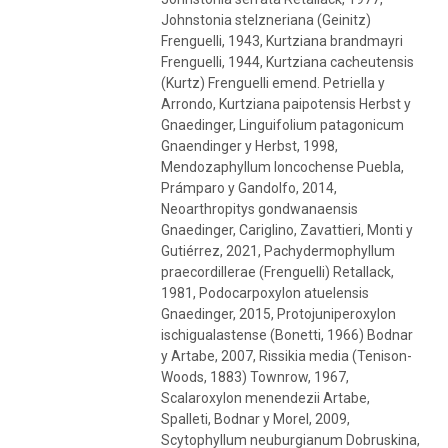
Johnstonia stelzneriana (Geinitz)
Frenguelli, 1943, Kurtziana brandmayri
Frenguelli, 1944, Kurtziana cacheutensis
(Kurtz) Frenguelli emend. Petriella y
Arrondo, Kurtziana paipotensis Herbst y
Gnaedinger, Linguifolium patagonicum
Gnaendinger y Herbst, 1998,
Mendozaphyllum loncochense Puebla,
Prámparo y Gandolfo, 2014,
Neoarthropitys gondwanaensis
Gnaedinger, Cariglino, Zavattieri, Monti y
Gutiérrez, 2021, Pachydermophyllum
praecordillerae (Frenguelli) Retallack,
1981, Podocarpoxylon atuelensis
Gnaedinger, 2015, Protojuniperoxylon
ischigualastense (Bonetti, 1966) Bodnar
y Artabe, 2007, Rissikia media (Tenison-
Woods, 1883) Townrow, 1967,
Scalaroxylon menendezii Artabe,
Spalleti, Bodnar y Morel, 2009,
Scytophyllum neuburgianum Dobruskina,