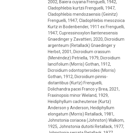
2002, Baiera cuyana Frenguelli, 1942,
Cladophlebis kurtzii Frenguelli, 1947,
Cladophlebis mendozaensis (Geinitz)
Frenguelli, 1947, Cladophlebis mesozoica
Kurtz in Bodenbender, 1911 ex Frenguelli,
1947, Cupressinoxylon llantenesensis
Gnaedinger y Zavattieri, 2020, Dicroidium
argenteum (Retallack) Gnaedinger y
Herbst, 2001, Dicroidium crassum
(Menéndez) Petriella, 1979, Dicroidium
lancifolium (Morris) Gothan, 1912,
Dicroidium odontopteroides (Morris)
Gothan, 1912, Dicroidium pinnis-
distantibus (Kurtz) Frenguelli,
Dolichandra pacei Franco y Brea, 2021,
Fraxinopsis minor Wieland, 1929,
Heidiphyllum cacheutense (Kurtz)
Anderson y Anderson, Heidiphyllum
elongatum (Morris) Retallack, 1981,
Johnstonia coriacea (Johnston) Walkom,
1925, Johnstonia dutoitii Retallack, 1977,
Johnstonia serrata Retallack, 1977,