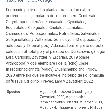
Formando parte de las plantas fósiles, los datos
pertenecen a ejemplares de los órdenes:, Coniferales,
Corystospermales/Umkomasiales, Cycadales,
Equisetales, Ginkgoales, Gnetales, Lamiales,
Osmundales, Peltaspermales, Petriellales, Salviniales,
Selaginellales y Voltziales. Se incluyen 43 especies (7
holotipos y 12 paratipos). Además, forman parte de esta
colección el holotipo y el paratipo de Duraznovis gallegoi
Lara, Cariglino, Zavattieri y Zacarías, 2019 (clase
Arthropoda) y dos ejemplares de la (Icno) Clase
Insectophagichnata (Vjalov) Enushchenko and Frolov,
2020 entre los que se incluye el holotipo de Foliomacula
diffussus Cariglino, Prevec, Lara y Zavattieri, 2022
Species
Agathoxylon cozzoi Gnaedinger y
Zavattieri, 2020, Agathoxylon
lamaibandianus Crisafulli y Herbst, 2011,
Agathoxylon liguaensis Torres y Philippe,