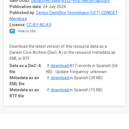
GBIF UUID:
0a3a0396-3aee-4332-953f-68c367ab52b5
Publication date:
24 July 2024
Published by:
Centro Científico Tecnológico (CCT) CONICET
Mendoza
License:
CC-BY-NC 4.0
How to cite
Download the latest version of this resource data as a
Darwin Core Archive (DwC-A) or the resource metadata as
EML or RTF:
Data as a DwC-A
download
817 records in Spanish (66
file
KB) - Update frequency: unknown
Metadata as an
download
in Spanish (30 KB)
EML file
Metadata as an
download
in Spanish (15 KB)
RTF file