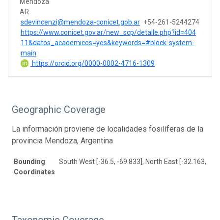
Mendoza
AR
sdevincenzi@mendoza-conicet.gob.ar
+54-261-5244274
https://www.conicet.gov.ar/new_scp/detalle.php?id=404
11&datos_academicos=yes&keywords=#block-system-
main
https://orcid.org/0000-0002-4716-1309
Geographic Coverage
La información proviene de localidades fosilíferas de la
provincia Mendoza, Argentina
Bounding
South West [-36.5, -69.833], North East [-32.163, -68
Coordinates
Taxonomic Coverage