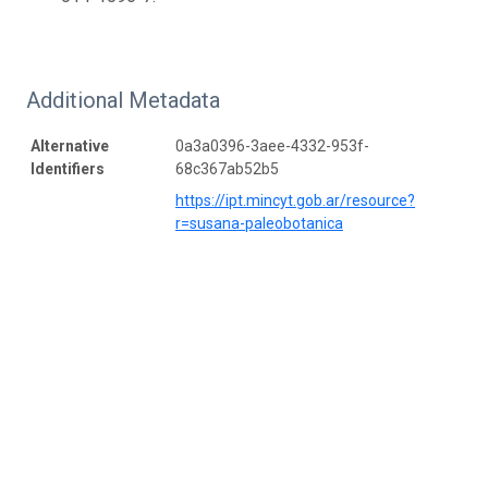
Additional Metadata
Alternative
0a3a0396-3aee-4332-953f-
Identifiers
68c367ab52b5
https://ipt.mincyt.gob.ar/resource?
r=susana-paleobotanica