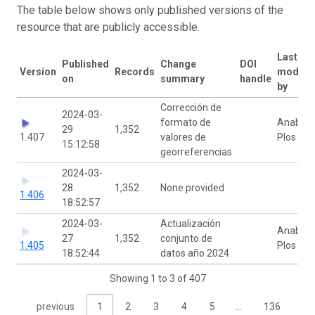
The table below shows only published versions of the
resource that are publicly accessible.
Last
Published
Change
DOI
Version
Records
modifie
on
summary
handle
by
Corrección de
2024-03-
formato de
Anabela
29
1,352
1.407
valores de
Plos
15:12:58
georreferencias
2024-03-
28
1,352
None provided
1.406
18:52:57
2024-03-
Actualización
Anabela
27
1,352
conjunto de
1.405
Plos
18:52:44
datos año 2024
Showing 1 to 3 of 407
previous
1
2
3
4
5
…
136