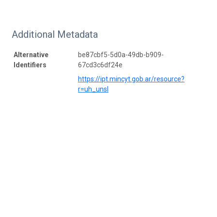
Additional Metadata
Alternative
be87cbf5-5d0a-49db-b909-
Identifiers
67cd3c6df24e
https://ipt.mincyt.gob.ar/resource?
r=uh_unsl