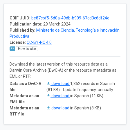
GBIF UUID:
be87cbf5-5d0a-49db-b909-67cd3c6df24e
Publication date:
29 March 2024
Published by:
Ministerio de Ciencia, Tecnología e Innovación
Productiva
License:
CC-BY-NC 4.0
How to cite
Download the latest version of this resource data as a
Darwin Core Archive (DwC-A) or the resource metadata as
EML or RTF:
Data as a DwC-A
download
1,352 records in Spanish
file
(81 KB) - Update frequency: annually
Metadata as an
download
in Spanish (11 KB)
EML file
Metadata as an
download
in Spanish (8 KB)
RTF file